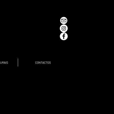
URAIS
CONTACTOS