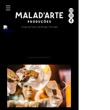
Grupo de Teatro de Braga. Portugal
duendes
congelados
Espetáculo MalaD'arTe