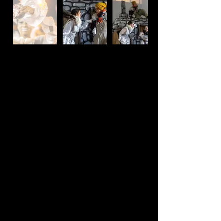
Sinopse
Dois duendes viajam de cidade em cidade, por entre
vales e montes, com o objetivo de realizarem uma
missão apenas conhecida por eles. Pelo caminho
encontram dificuldades, tais como o frio, a longevidade
dos caminhos e até encontros indesejados.
Um desses encontros marca a história destes duendes,
entre trambolhões e confusões uma amizade de partilha
cresce à medida que os corações se aquecem de
carinho.
Estes duendes saem da sua terra natal com a função de
aquecer corações e essa missão não pode ficar por
meios caminhos.
Ficha Técnica
Encenação
Tiago Fernandes
Texto
Tiago Fernandes