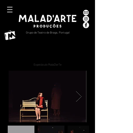
Grupo de Teatro de Braga. Portugal
A Lembrança
Espetáculo MalaD'arTe