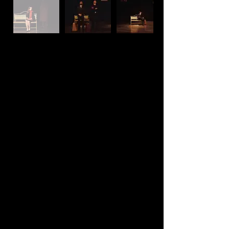
Sinopse
A felicidade está dentro de nós e as lembranças e
memórias têm de nos deixar felizes pelo facto de já
terem acontecido.
A lembrança é sossego e desassossego, esperança ou
cepticismo, mas a certeza que nos dá é que já foi vivida.
É num banco de jardim, num dia despido e de memórias
cinzentas, que este espetáculo nos mostra a realidade
das emoções.
Um espetáculo intenso, onde a vida ou o que resta dela é
mostrada tal e qual a conhecemos.
Ficha Técnica
Texto e Encenação
Fotografia
Tiago Fernandes
Daniela Rocha
Género
Classificação
Drama
Espetáculo para M/12
Interpretação
Ano de produção
Leandro Liberalli
2019
Mafalda Santos
Produção
Pedro Rodrigues
MalaD'arTe